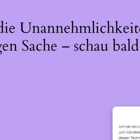
 die Unannehmlichkeit
gen Sache – schau bald
Um dir ein 
um Gerätei
diesen Tech